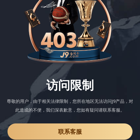
访问限制
尊敬的用户，由于相关法律限制，您所在地区无法访问J9产品，对
此造成的不便，我们深表歉意，您如有疑问请联系客服。
联系客服