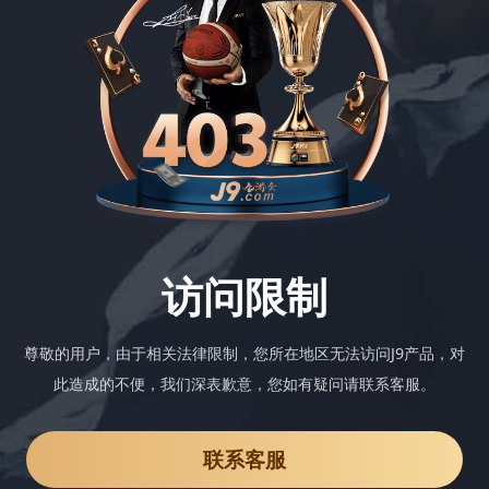
访问限制
尊敬的用户，由于相关法律限制，您所在地区无法访问J9产品，对
此造成的不便，我们深表歉意，您如有疑问请联系客服。
联系客服