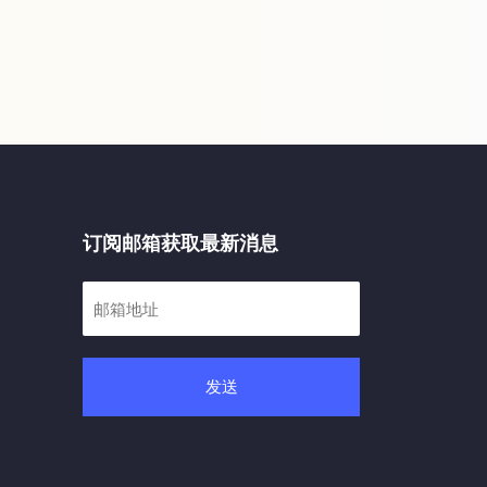
订阅邮箱获取最新消息
发送