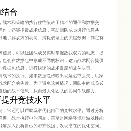
的结合
，战术和策略的执行往往依赖于精准的通信和数据交
操作，还能携带战术信息，帮助团队成员进行信息共
好地了解敌方的动向、捕捉战场上的关键数据，制定有
等信息，可以让团队成员实时掌握敌我双方的动态，提
，也会在数据包中形成不同的标识，这为战术配合提供
些数据包信息，进行快速的战术反应和战斗决策。
响战术的执行。如果数据包传输出现延迟或丢失，玩家
战术配合的失败。为了避免这种情况，团队中的成员必
准确的战术信息，从而最大化团队的协同作战能力。
析提升竞技水平
制，它还可以帮助玩家优化自己的竞技水平。通过分析
习惯、战术执行中的问题，甚至是网络环境对游戏性能
能够深入剖析自己的游戏数据，发现潜在的优化空间。