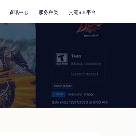
资讯中心
服务种类
交流BJL平台