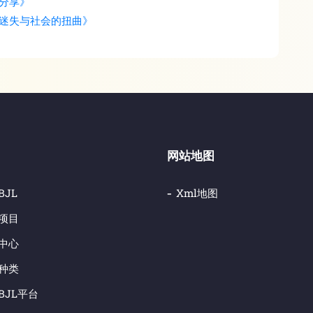
分享》
迷失与社会的扭曲》
网站地图
BJL
Xml地图
项目
中心
种类
BJL平台