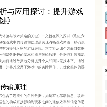
析与应用探讨：提升游戏
键》
戏体验与战术策略的关键》一文旨在深入探讨《彩虹六
包在游戏中的传输和处理是实现流畅游戏体验、精确战
够有效提升玩家的游戏表现。本文将从四个方面对数据
分别是数据包的基本构成与传输原理、数据包对游戏流
及如何通过数据包分析提升个人和团队竞技水平。通过
用，并将其应用于游戏中的实际操作，以优化整体的游
与传输原理
它包含了游戏中的各种数据，如玩家的移动信息、攻击
据包的构成直接影响到玩家之间的通信效率和信息传递