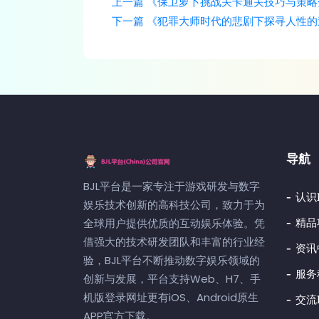
上一篇
《保卫萝卜挑战关卡通关技巧与策略
下一篇
《犯罪大师时代的悲剧下探寻人性的
导航
BJL平台是一家专注于游戏研发与数字
认识
娱乐技术创新的高科技公司，致力于为
精品
全球用户提供优质的互动娱乐体验。凭
借强大的技术研发团队和丰富的行业经
资讯
验，BJL平台不断推动数字娱乐领域的
服务
创新与发展，平台支持Web、H7、手
机版登录网址更有iOS、Android原生
交流
APP官方下载。