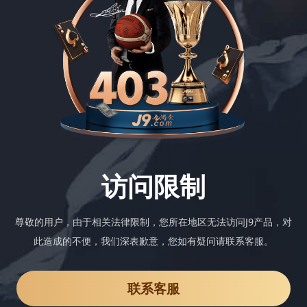
访问限制
尊敬的用户，由于相关法律限制，您所在地区无法访问J9产品，对
此造成的不便，我们深表歉意，您如有疑问请联系客服。
联系客服